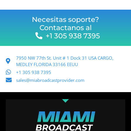
Necesitas soporte?
Contactanos al
+1 305 938 7395
7950 NW 77th St. Unit # 1 Dock 31 USA CARGO,
MEDLEY FLORIDA 33166 EEUU
+1 305 938 7395
sales@miabroadcastprovider.com