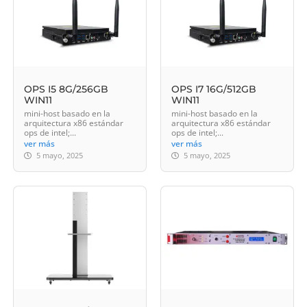
OPS I5 8G/256GB
OPS I7 16G/512GB
WIN11
WIN11
mini-host basado en la
mini-host basado en la
arquitectura x86 estándar
arquitectura x86 estándar
ops de intel;...
ops de intel;...
ver más
ver más
5 mayo, 2025
5 mayo, 2025