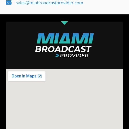
sales@miabroadcastprovider.com