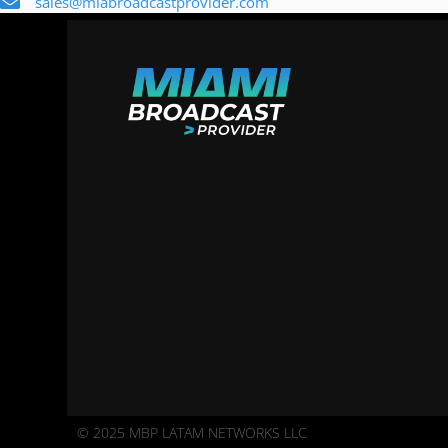
sales@miabroadcastprovider.com
© 2025 MBP LATAM NETWORKS LLC