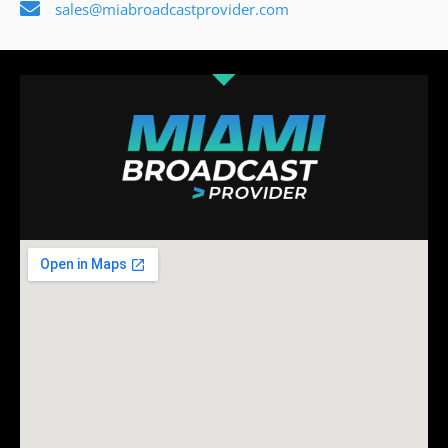
sales@miabroadcastprovider.com