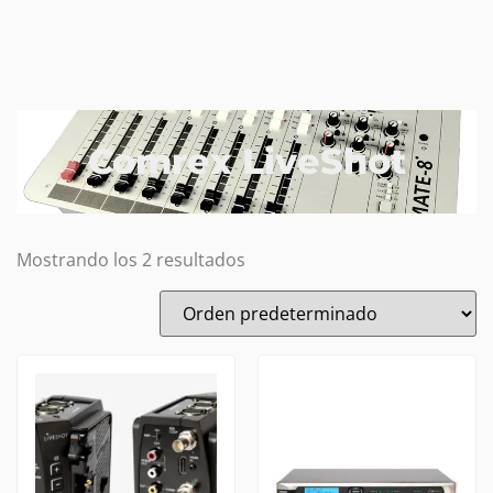
Comrex LiveShot
Mostrando los 2 resultados