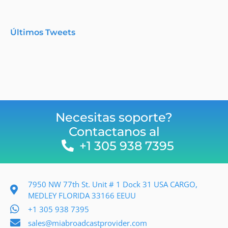
Últimos Tweets
Necesitas soporte?
Contactanos al
+1 305 938 7395
7950 NW 77th St. Unit # 1 Dock 31 USA CARGO,
MEDLEY FLORIDA 33166 EEUU
+1 305 938 7395
sales@miabroadcastprovider.com