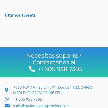
Últimos Tweets
Necesitas soporte?
Contactanos al
+1 305 938 7395
7950 NW 77th St. Unit # 1 Dock 31 USA CARGO,
MEDLEY FLORIDA 33166 EEUU
+1 305 938 7395
sales@miabroadcastprovider.com