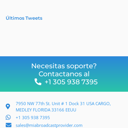
Últimos Tweets
Necesitas soporte?
Contactanos al
+1 305 938 7395
7950 NW 77th St. Unit # 1 Dock 31 USA CARGO,
MEDLEY FLORIDA 33166 EEUU
+1 305 938 7395
sales@miabroadcastprovider.com