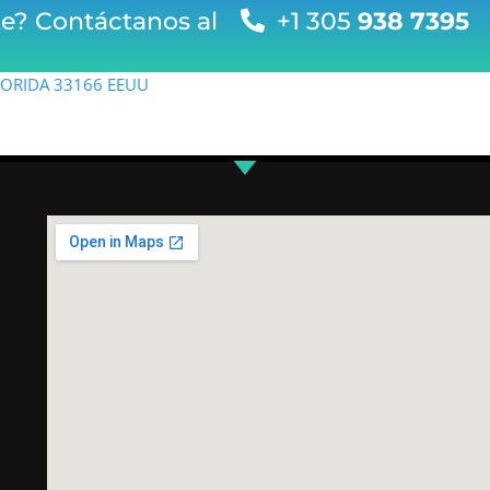
te? Contáctanos al
+1 305
938 7395
FLORIDA 33166 EEUU