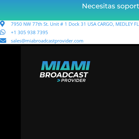
Necesitas sopor
7950 NW 77th St. Unit # 1 Dock 31 USA CARGO, MEDLEY 
+1 305 938 7395
sales@miabroadcastprovider.com