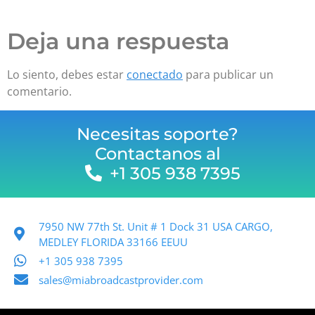
Deja una respuesta
Lo siento, debes estar
conectado
para publicar un
comentario.
Necesitas soporte?
Contactanos al
+1 305 938 7395
7950 NW 77th St. Unit # 1 Dock 31 USA CARGO,
MEDLEY FLORIDA 33166 EEUU
+1 305 938 7395
sales@miabroadcastprovider.com