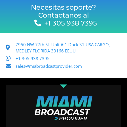
Necesitas soporte?
Contactanos al
+1 305 938 7395
7950 NW 77th St. Unit # 1 Dock 31 USA CARGO,
MEDLEY FLORIDA 33166 EEUU
+1 305 938 7395
sales@miabroadcastprovider.com