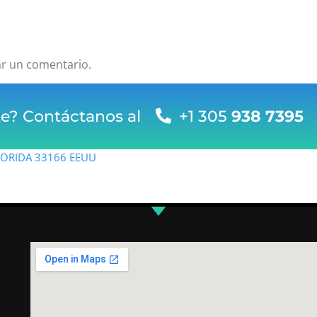
ar un comentario.
te? Contáctanos al
+1 305
938 7395
FLORIDA 33166 EEUU