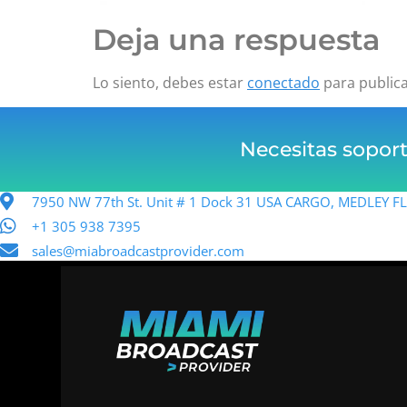
Deja una respuesta
Lo siento, debes estar
conectado
para public
Necesitas sopor
7950 NW 77th St. Unit # 1 Dock 31 USA CARGO, MEDLEY 
+1 305 938 7395
sales@miabroadcastprovider.com