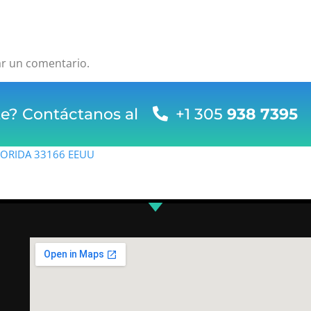
ar un comentario.
te? Contáctanos al
+1 305
938 7395
FLORIDA 33166 EEUU