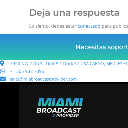
Deja una respuesta
Lo siento, debes estar
conectado
para public
Necesitas sopor
7950 NW 77th St. Unit # 1 Dock 31 USA CARGO, MEDLEY 
+1 305 938 7395
sales@miabroadcastprovider.com