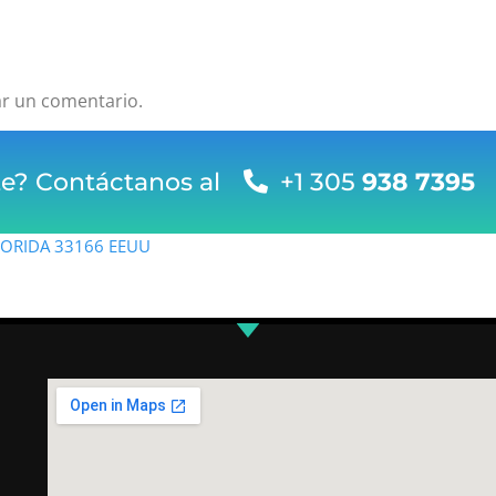
ar un comentario.
te? Contáctanos al
+1 305
938 7395
FLORIDA 33166 EEUU