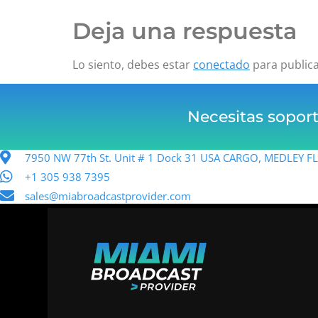
Deja una respuesta
Lo siento, debes estar
conectado
para public
Necesitas sopor
7950 NW 77th St. Unit # 1 Dock 31 USA CARGO, MEDLEY 
+1 305 938 7395
sales@miabroadcastprovider.com