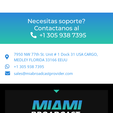
Necesitas soporte?
Contactanos al
+1 305 938 7395
7950 NW 77th St. Unit # 1 Dock 31 USA CARGO,
MEDLEY FLORIDA 33166 EEUU
+1 305 938 7395
sales@miabroadcastprovider.com