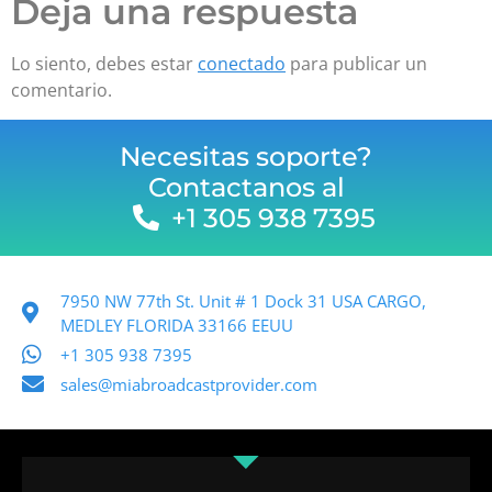
Deja una respuesta
Lo siento, debes estar
conectado
para publicar un
comentario.
Necesitas soporte?
Contactanos al
+1 305 938 7395
7950 NW 77th St. Unit # 1 Dock 31 USA CARGO,
MEDLEY FLORIDA 33166 EEUU
+1 305 938 7395
sales@miabroadcastprovider.com