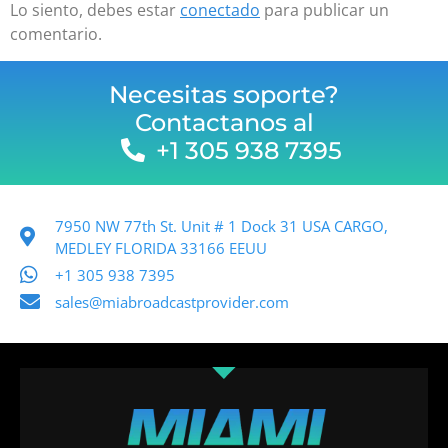
Lo siento, debes estar
conectado
para publicar un
comentario.
Necesitas soporte?
Contactanos al
+1 305 938 7395
7950 NW 77th St. Unit # 1 Dock 31 USA CARGO,
MEDLEY FLORIDA 33166 EEUU
+1 305 938 7395
sales@miabroadcastprovider.com