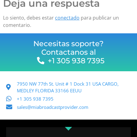
Deja una respuesta
Lo siento, debes estar
conectado
para publicar un
comentario.
Necesitas soporte?
Contactanos al
+1 305 938 7395
7950 NW 77th St. Unit # 1 Dock 31 USA CARGO,
MEDLEY FLORIDA 33166 EEUU
+1 305 938 7395
sales@miabroadcastprovider.com