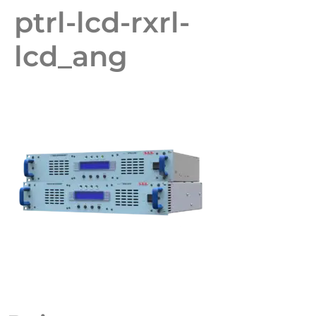
ptrl-lcd-rxrl-
lcd_ang