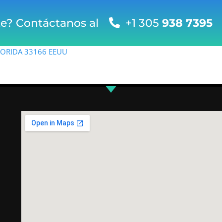
te? Contáctanos al
+1 305
938 7395
FLORIDA 33166 EEUU