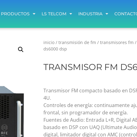
PRODUCTOS
LS TELCOM
INDUSTRIA
CONTACT
PRODUCTOS
LS TELCOM
INDUSTRIA
CONTACT
inicio
/
transmisión de fm
/
transmisores fm
ds6000 dsp
TRANSMISOR FM DS6
Transmisor FM compacto basado en DSP
4U.
Controles de energía: continuamente aju
frontal, sin programador de energía.
Fuentes de Audio: Entrada L+R, Digital A
basado en DSP con UAQ (Ultimate Audio Q
digital, limitador digital con AMC (cont