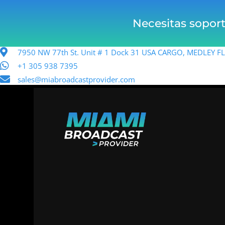
Necesitas sopor
7950 NW 77th St. Unit # 1 Dock 31 USA CARGO, MEDLEY 
+1 305 938 7395
sales@miabroadcastprovider.com