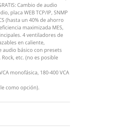
e GRATIS: Cambio de audio
udio, placa WEB TCP/IP, SNMP
ICS (hasta un 40% de ahorro
 eficiencia maximizada MES,
incipales. 4 ventiladores de
azables en caliente,
e audio básico con presets
 Rock, etc. (no es posible
 VCA monofásica, 180-400 VCA
ble como opción).