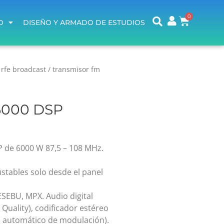
O
DISEÑO Y ARMADO DE ESTUDIOS
O
DISEÑO Y ARMADO DE ESTUDIOS
/
rfe broadcast
/ transmisor fm
000 DSP
 de 6000 W 87,5 – 108 MHz.
stables solo desde el panel
ESEBU, MPX. Audio digital
uality), codificador estéreo
rol automático de modulación).