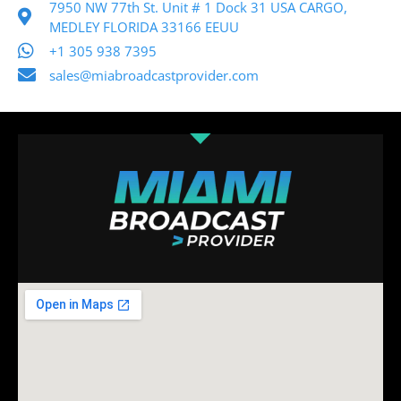
7950 NW 77th St. Unit # 1 Dock 31 USA CARGO,
MEDLEY FLORIDA 33166 EEUU
+1 305 938 7395
sales@miabroadcastprovider.com