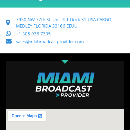
7950 NW 77th St. Unit # 1 Dock 31 USA CARGO,
MEDLEY FLORIDA 33166 EEUU
+1 305 938 7395
sales@miabroadcastprovider.com