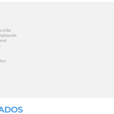
zo m!ka
habitación
ared
s
tico
NADOS