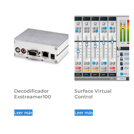
Decodificador
Surface Virtual
Exstreamer100
Control
Leer más
Leer más