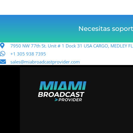
Necesitas sopor
7950 NW 77th St. Unit # 1 Dock 31 USA CARGO, MEDLEY 
+1 305 938 7395
sales@miabroadcastprovider.com