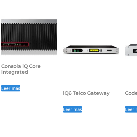
Consola iQ Core
integrated
Leer más
iQ6 Telco Gateway
Code
Leer más
Leer 