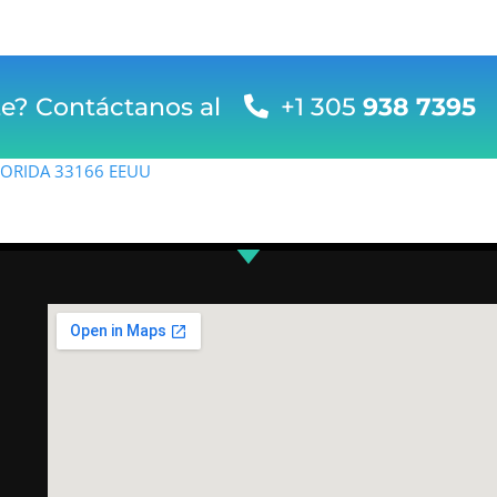
te? Contáctanos al
+1 305
938 7395
FLORIDA 33166 EEUU