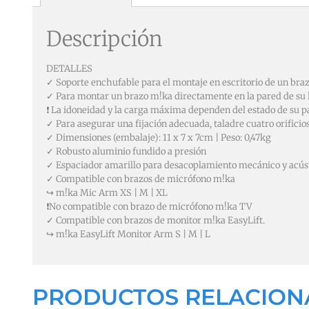
Descripción
DETALLES
✓ Soporte enchufable para el montaje en escritorio de un bra
✓ Para montar un brazo m!ka directamente en la pared de su 
❗ La idoneidad y la carga máxima dependen del estado de su p
✓ Para asegurar una fijación adecuada, taladre cuatro orificio
✓ Dimensiones (embalaje): 11 x 7 x 7cm | Peso: 0,47kg
✓ Robusto aluminio fundido a presión
✓ Espaciador amarillo para desacoplamiento mecánico y acús
✓ Compatible con brazos de micrófono m!ka
↪ m!ka Mic Arm XS | M | XL
❗No compatible con brazo de micrófono m!ka TV
✓ Compatible con brazos de monitor m!ka EasyLift.
↪ m!ka EasyLift Monitor Arm S | M | L
PRODUCTOS RELACIO