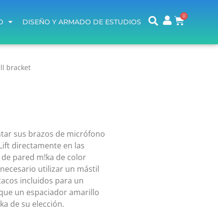
O
DISEÑO Y ARMADO DE ESTUDIOS
O
DISEÑO Y ARMADO DE ESTUDIOS
l bracket
ntar sus brazos de micrófono
ift directamente en las
e de pared m!ka de color
necesario utilizar un mástil
 tacos incluidos para un
que un espaciador amarillo
!ka de su elección.