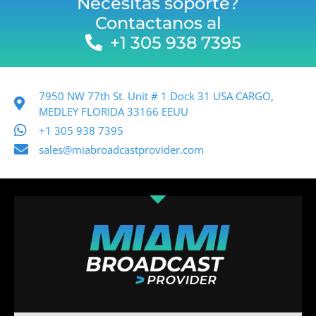
Necesitas soporte?
Contactanos al
+1 305 938 7395
7950 NW 77th St. Unit # 1 Dock 31 USA CARGO,
MEDLEY FLORIDA 33166 EEUU
+1 305 938 7395
sales@miabroadcastprovider.com