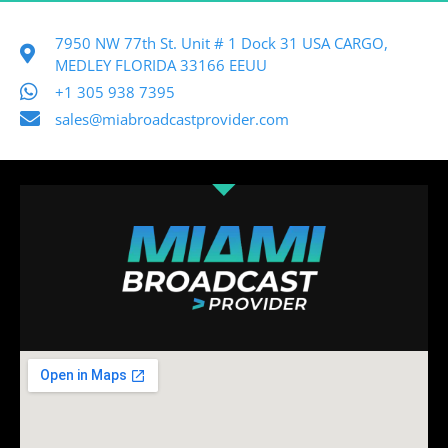
7950 NW 77th St. Unit # 1 Dock 31 USA CARGO,
MEDLEY FLORIDA 33166 EEUU
+1 305 938 7395
sales@miabroadcastprovider.com