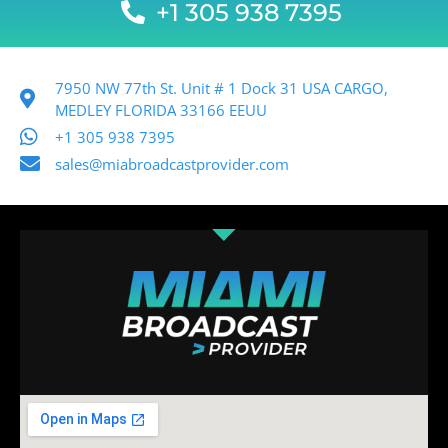
+1 305 938 7395
7950 NW 77th St. Unit # 1 Dock 31 USA CARGO,
MEDLEY FLORIDA 33166 EEUU
+1 305 938 7395
sales@miabroadcastprovider.com