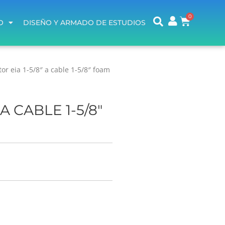
O
DISEÑO Y ARMADO DE ESTUDIOS
O
DISEÑO Y ARMADO DE ESTUDIOS
or eia 1-5/8″ a cable 1-5/8″ foam
A CABLE 1-5/8"