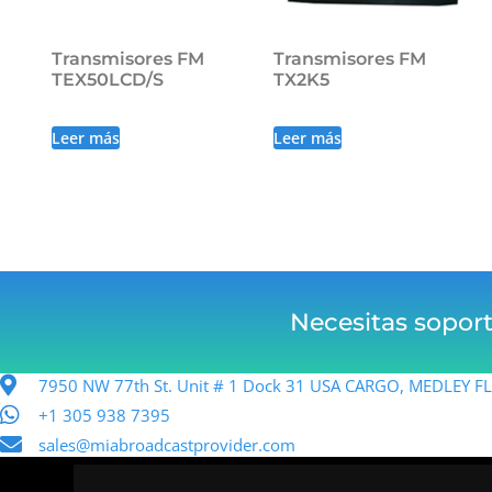
Transmisores FM
Transmisores FM
TEX50LCD/S
TX2K5
Leer más
Leer más
Necesitas sopor
7950 NW 77th St. Unit # 1 Dock 31 USA CARGO, MEDLEY 
+1 305 938 7395
sales@miabroadcastprovider.com