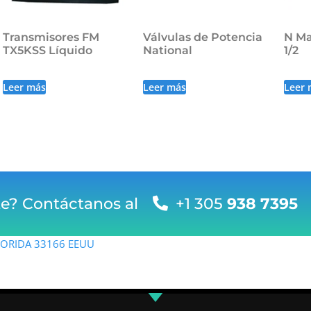
Transmisores FM
Válvulas de Potencia
N Ma
TX5KSS Líquido
National
1/2
Leer más
Leer más
Leer 
te? Contáctanos al
+1 305
938 7395
FLORIDA 33166 EEUU