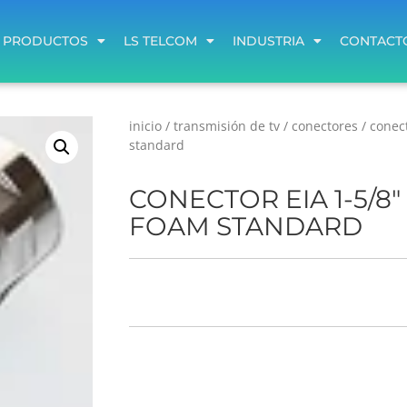
PRODUCTOS
LS TELCOM
INDUSTRIA
CONTACT
PRODUCTOS
LS TELCOM
INDUSTRIA
CONTACT
inicio
/
transmisión de tv
/
conectores
/ conect
standard
CONECTOR EIA 1-5/8" 
FOAM STANDARD