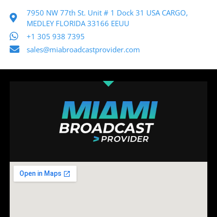
7950 NW 77th St. Unit # 1 Dock 31 USA CARGO,
MEDLEY FLORIDA 33166 EEUU
+1 305 938 7395
sales@miabroadcastprovider.com