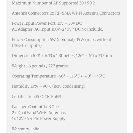
Maximum Number of AP Supported 30 / 50 2
Antenna Connectors 2x RP-SMA Wi-Fi Antenna Connectors
Power Input Power Port: 10V – 30V DC
AC Adapter: AC Input 100V–240V / DC No incluido.
Power Consumption 6W (nominal), 15W (max. without
USB-C output 3)
Dimension 10.31 x 6.33 x 1.31inches / 262 x 161 x 33.5mm
Weight 1.6 pounds / 727 grams
Operating Temperature -40° – 113°F / -40° – 45°C
Humidity 10% – 90% (non-condensing)
Certification FCC, CE, RoHS
Package Content 1x B One
2x Dual Band Wi-Fi Antennas
1x 12V 3A 4 Pin Power Supply
Warranty 1 año