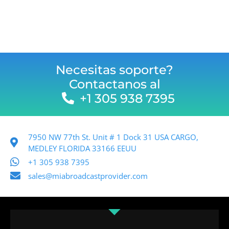
Necesitas soporte?
Contactanos al
+1 305 938 7395
7950 NW 77th St. Unit # 1 Dock 31 USA CARGO,
MEDLEY FLORIDA 33166 EEUU
+1 305 938 7395
sales@miabroadcastprovider.com