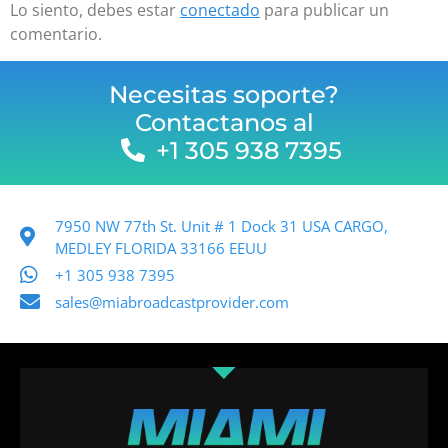
Lo siento, debes estar
conectado
para publicar un
comentario.
Necesitas soporte?
Contactanos al
+1 305 938 7395
7950 NW 77th St. Unit # 1 Dock 31 USA CARGO,
MEDLEY FLORIDA 33166 EEUU
+1 305 938 7395
sales@miabroadcastprovider.com