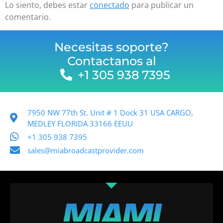
Lo siento, debes estar
conectado
para publicar un
comentario.
Necesitas soporte?
Contactanos al
+1 305 938 7395
7950 NW 77th St. Unit # 1 Dock 31 USA CARGO,
MEDLEY FLORIDA 33166 EEUU
+1 305 938 7395
sales@miabroadcastprovider.com