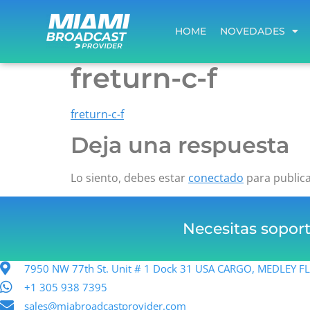
HOME
NOVEDADES
HOME
NOVEDADES
freturn-c-f
freturn-c-f
Deja una respuesta
Lo siento, debes estar
conectado
para public
Necesitas sopor
7950 NW 77th St. Unit # 1 Dock 31 USA CARGO, MEDLEY 
+1 305 938 7395
sales@miabroadcastprovider.com