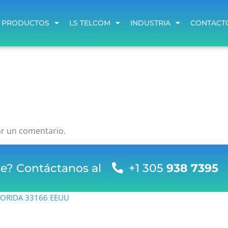
PRODUCTOS
LS TELCOM
INDUSTRIA
CONTACT
PRODUCTOS
LS TELCOM
INDUSTRIA
CONTACT
ar un comentario.
te? Contáctanos al
+1 305
938 7395
FLORIDA 33166 EEUU