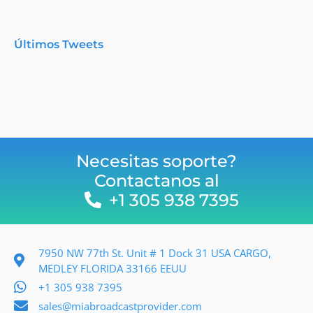
Últimos Tweets
Necesitas soporte?
Contactanos al
+1 305 938 7395
7950 NW 77th St. Unit # 1 Dock 31 USA CARGO,
MEDLEY FLORIDA 33166 EEUU
+1 305 938 7395
sales@miabroadcastprovider.com