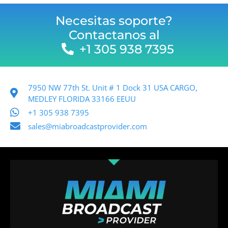
Necesitas soporte?
Contactanos al
+1 305 938 7395
7950 NW 77th St. Unit # 1 Dock 31 USA CARGO,
MEDLEY FLORIDA 33166 EEUU
+1 305 938 7395
sales@miabroadcastprovider.com