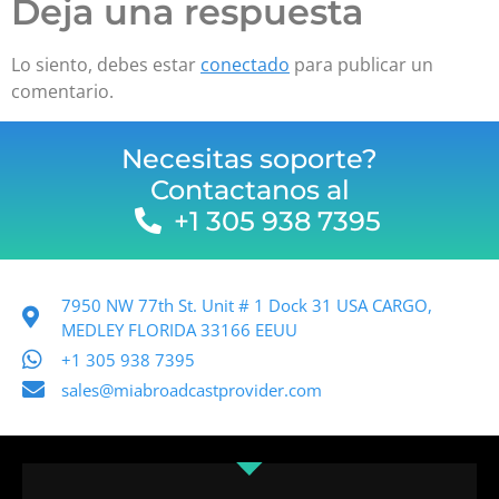
Deja una respuesta
Lo siento, debes estar
conectado
para publicar un
comentario.
Necesitas soporte?
Contactanos al
+1 305 938 7395
7950 NW 77th St. Unit # 1 Dock 31 USA CARGO,
MEDLEY FLORIDA 33166 EEUU
+1 305 938 7395
sales@miabroadcastprovider.com