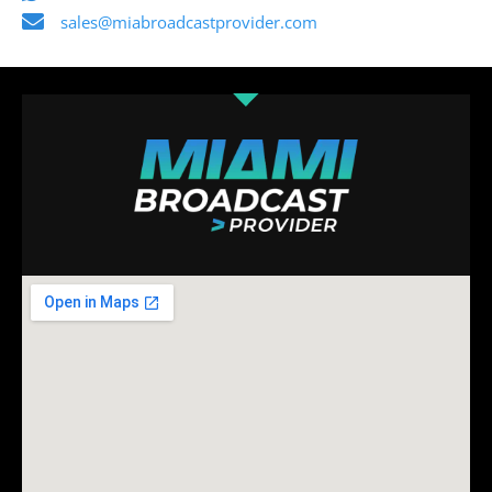
sales@miabroadcastprovider.com