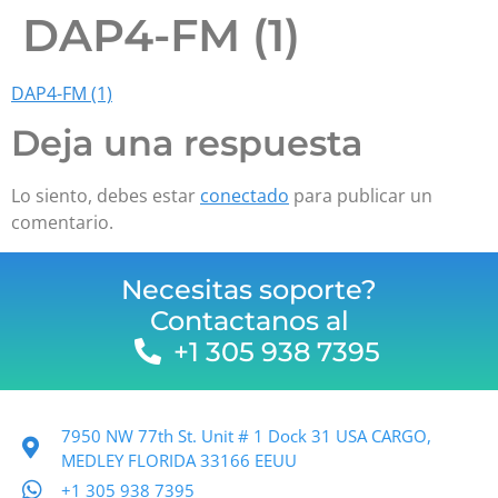
DAP4-FM (1)
DAP4-FM (1)
Deja una respuesta
Lo siento, debes estar
conectado
para publicar un
comentario.
Necesitas soporte?
Contactanos al
+1 305 938 7395
7950 NW 77th St. Unit # 1 Dock 31 USA CARGO,
MEDLEY FLORIDA 33166 EEUU
+1 305 938 7395