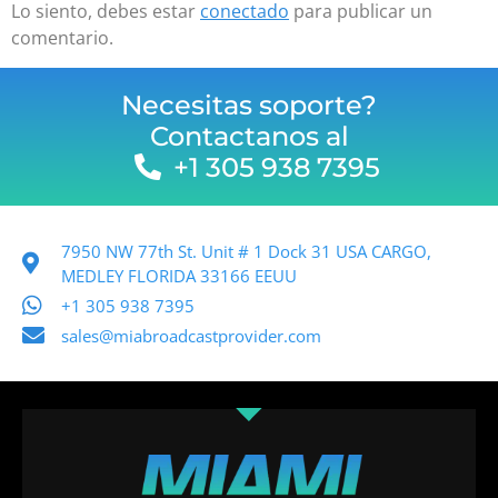
Lo siento, debes estar
conectado
para publicar un
comentario.
Necesitas soporte?
Contactanos al
+1 305 938 7395
7950 NW 77th St. Unit # 1 Dock 31 USA CARGO,
MEDLEY FLORIDA 33166 EEUU
+1 305 938 7395
sales@miabroadcastprovider.com