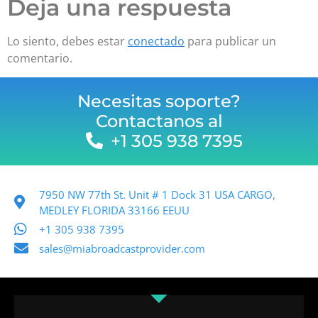
Deja una respuesta
Lo siento, debes estar
conectado
para publicar un
comentario.
Necesitas soporte?
Contactanos al
+1 305 938 7395
7950 NW 77th St. Unit # 1 Dock 31 USA CARGO,
MEDLEY FLORIDA 33166 EEUU
+1 305 938 7395
sales@miabroadcastprovider.com