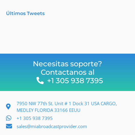
Últimos Tweets
Necesitas soporte?
Contactanos al
+1 305 938 7395
7950 NW 77th St. Unit # 1 Dock 31 USA CARGO,
MEDLEY FLORIDA 33166 EEUU
+1 305 938 7395
sales@miabroadcastprovider.com