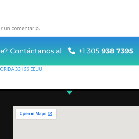
ar un comentario.
te? Contáctanos al
+1 305
938 7395
FLORIDA 33166 EEUU