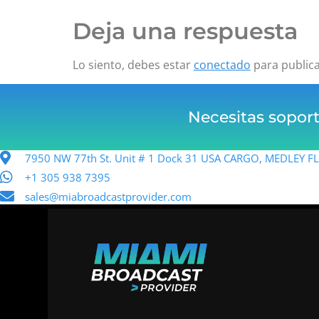
Deja una respuesta
Lo siento, debes estar
conectado
para public
Necesitas sopor
7950 NW 77th St. Unit # 1 Dock 31 USA CARGO, MEDLEY 
+1 305 938 7395
sales@miabroadcastprovider.com