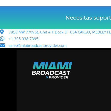
Necesitas sopor
7950 NW 77th St. Unit # 1 Dock 31 USA CARGO, MEDLEY 
+1 305 938 7395
sales@miabroadcastprovider.com