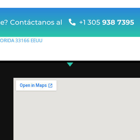
te? Contáctanos al
+1 305
938 7395
FLORIDA 33166 EEUU