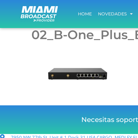
HOME
NOVEDADES
HOME
NOVEDADES
02_B-One_Plus_
Necesitas sopor
7950 NW 77th St. Unit # 1 Dock 31 USA CARGO, MEDLEY 