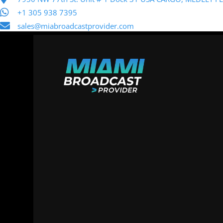
+1 305 938 7395
sales@miabroadcastprovider.com