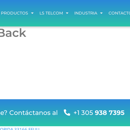
PRODUCTOS
LS TELCOM
INDUSTRIA
CONTACT
PRODUCTOS
LS TELCOM
INDUSTRIA
CONTACT
Back
te? Contáctanos al
+1 305
938 7395
FLORIDA 33166 EEUU