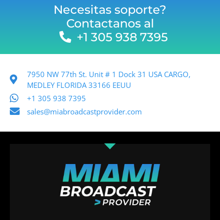
Necesitas soporte?
Contactanos al
+1 305 938 7395
7950 NW 77th St. Unit # 1 Dock 31 USA CARGO,
MEDLEY FLORIDA 33166 EEUU
+1 305 938 7395
sales@miabroadcastprovider.com