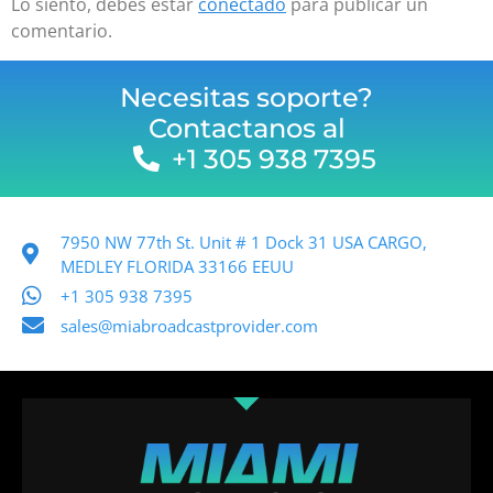
Lo siento, debes estar
conectado
para publicar un
comentario.
Necesitas soporte?
Contactanos al
+1 305 938 7395
7950 NW 77th St. Unit # 1 Dock 31 USA CARGO,
MEDLEY FLORIDA 33166 EEUU
+1 305 938 7395
sales@miabroadcastprovider.com