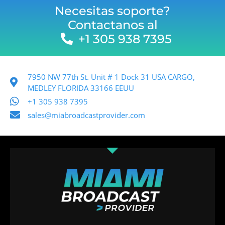
Necesitas soporte?
Contactanos al
+1 305 938 7395
7950 NW 77th St. Unit # 1 Dock 31 USA CARGO,
MEDLEY FLORIDA 33166 EEUU
+1 305 938 7395
sales@miabroadcastprovider.com