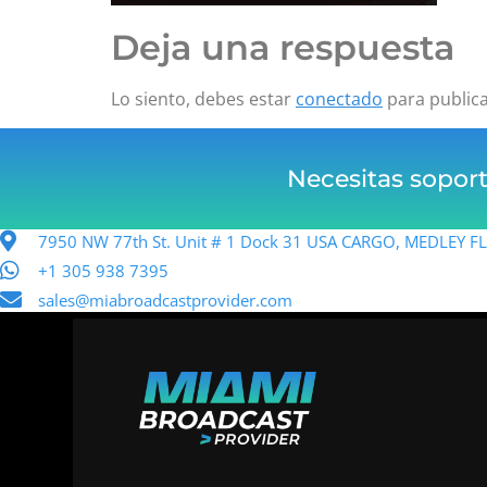
Deja una respuesta
Lo siento, debes estar
conectado
para public
Necesitas sopor
7950 NW 77th St. Unit # 1 Dock 31 USA CARGO, MEDLEY 
+1 305 938 7395
sales@miabroadcastprovider.com