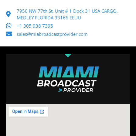
7950 NW 77th St. Unit # 1 Dock 31 USA CARGO,
MEDLEY FLORIDA 33166 EEUU
+1 305 938 7395
sales@miabroadcastprovider.com