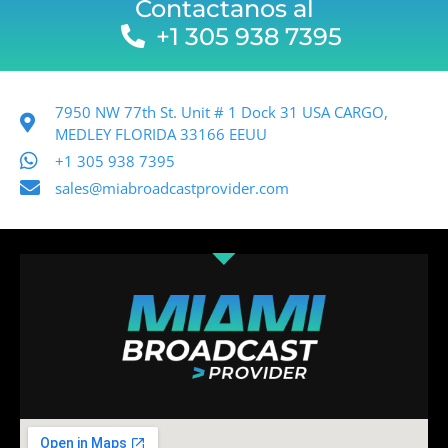
Contactanos al
+1 305 938 7395
7950 NW 77th St. Unit # 1 Dock 31 USA CARGO,
MEDLEY FLORIDA 33166 EEUU
+1 305 938 7395
sales@miabroadcastprovider.com