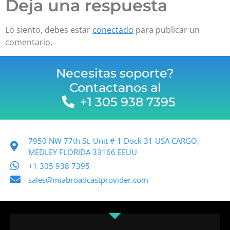
Deja una respuesta
Lo siento, debes estar
conectado
para publicar un
comentario.
Necesitas soporte?
Contactanos al
+1 305 938 7395
7950 NW 77th St. Unit # 1 Dock 31 USA CARGO,
MEDLEY FLORIDA 33166 EEUU
+1 305 938 7395
sales@miabroadcastprovider.com