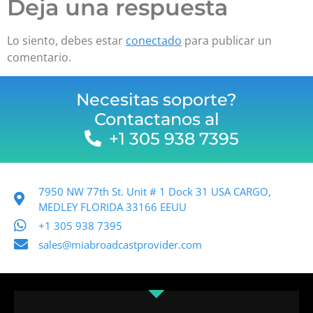
Deja una respuesta
Lo siento, debes estar
conectado
para publicar un
comentario.
Necesitas soporte?
Contactanos al
+1 305 938 7395
7950 NW 77th St. Unit # 1 Dock 31 USA CARGO,
MEDLEY FLORIDA 33166 EEUU
+1 305 938 7395
sales@miabroadcastprovider.com