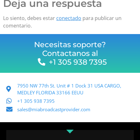
Deja una respuesta
Lo siento, debes estar
conectado
para publicar un
comentario.
Necesitas soporte?
Contactanos al
+1 305 938 7395
7950 NW 77th St. Unit # 1 Dock 31 USA CARGO,
MEDLEY FLORIDA 33166 EEUU
+1 305 938 7395
sales@miabroadcastprovider.com