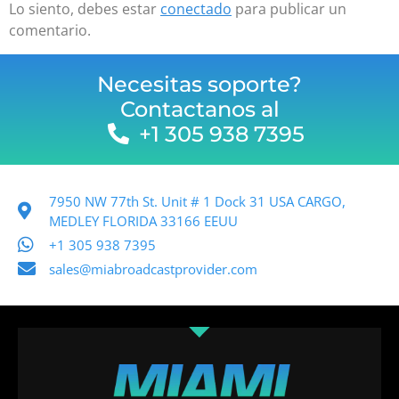
Lo siento, debes estar
conectado
para publicar un
comentario.
Necesitas soporte?
Contactanos al
+1 305 938 7395
7950 NW 77th St. Unit # 1 Dock 31 USA CARGO,
MEDLEY FLORIDA 33166 EEUU
+1 305 938 7395
sales@miabroadcastprovider.com